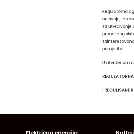
Regulatorna age
na svojoj inte
za utvrđivanje 
prenosnog siste
zainteresovana 
primjedbe.
U utvrđenom rok
REGULATORNA 
I REGULISANE
Električna energija
Nafta 