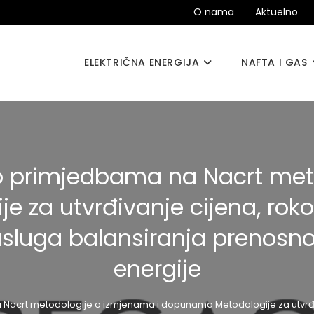
O nama
Aktuelno
ELEKTRIČNA ENERGIJA
NAFTA I GAS
po primjedbama na Nacrt met
za utvrđivanje cijena, roko
sluga balansiranja prenosno
energije
 Nacrt metodologije o izmjenama i dopunama Metodologije za utvrđiv