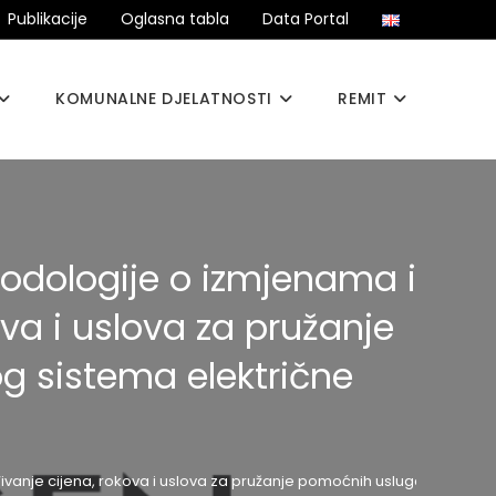
Publikacije
Oglasna tabla
Data Portal
KOMUNALNE DJELATNOSTI
REMIT
odologije o izmjenama i
va i uslova za pružanje
g sistema električne
anje cijena, rokova i uslova za pružanje pomoćnih usluga i usluga b