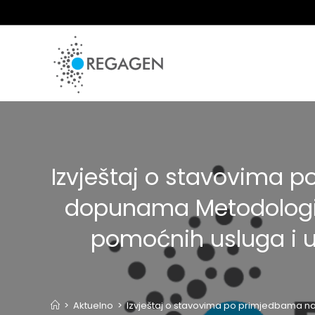
Skip
to
content
Izvještaj o stavovima 
dopunama Metodologije 
pomoćnih usluga i u
>
Aktuelno
>
Izvještaj o stavovima po primjedbama na