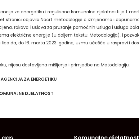
ncija za energetiku i regulisane komunalne djelatnosti je 1. mar
rnet stranici objavila Nacrt metodologije o izmjenama i dopunam
cijena, rokova i uslova za pružanje pomoćnih usluga i usluga bala
ma električne energije (u daljem tekstu: Metodologija), i pozval
lica da, do 16. marta 2023. godine, uzmu učešće u raspravi i dos
u, nijesu dostavljena mišljenja i primjedbe na Metodologiju.
AGENCIJA ZA ENERGETIKU
 KOMUNALNE DJELATNOSTI
i gas
Komunalne djelatnost