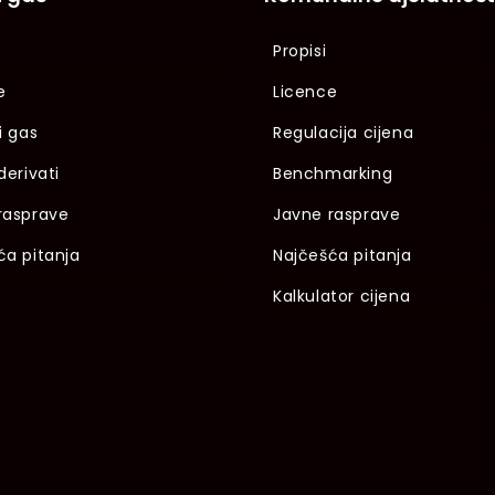
Propisi
e
Licence
i gas
Regulacija cijena
derivati
Benchmarking
rasprave
Javne rasprave
ća pitanja
Najčešća pitanja
Kalkulator cijena