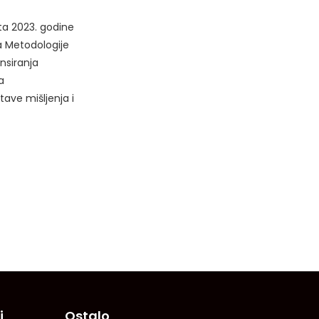
ta 2023. godine
a Metodologije
nsiranja
a
tave mišljenja i
i
Ostalo