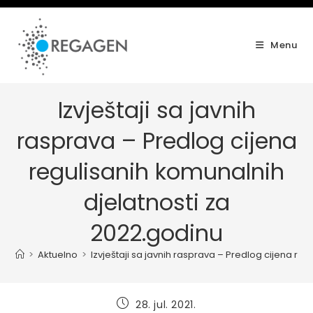
Skip
to
content
Menu
Izvještaji sa javnih
rasprava – Predlog cijena
regulisanih komunalnih
djelatnosti za
2022.godinu
>
Aktuelno
>
Izvještaji sa javnih rasprava – Predlog cijena re
Post
28. jul. 2021.