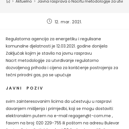
>
Aktuelno
>
Javna rasprava o Nacrtu metodologije za utvrđiva
Post
12. mar. 2021.
published:
Regulatorna agencija za energetiku i regulisane
komunalne djelatnosti je 12.03.2021. godine donijela
Zaključak kojim je stavila na javnu raspravu
Nacrt metodologije za utvrđivanje regulatorno
dozvoljenog prihoda i cijena za korišćenje postrojenja za
tečni prirodni gas, pa se upućuje
J A V N I P O Z I V
svim zainteresovanim licima da učestvuju u raspravi
davanjem mišljenja i primjedbi, koji se mogu dostaviti:
elektronskim putem na e-mail
regagen@t-com.me
,
faxom na broj: 020 229-755 ili poštom na adresu Bulevar