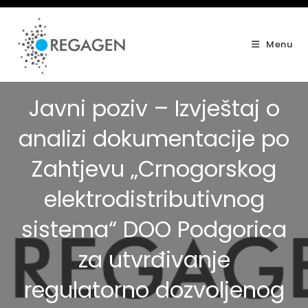
Skip
to
content
Menu
Javni poziv – Izvještaj o
analizi dokumentacije po
Zahtjevu „Crnogorskog
elektrodistributivnog
sistema“ DOO Podgorica
za utvrđivanje
regulatorno dozvoljenog