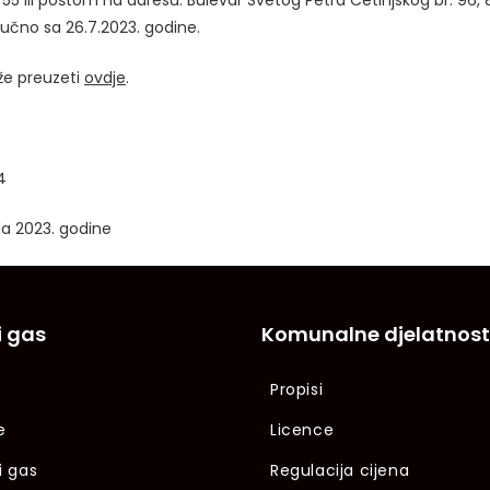
55 ili poštom na adresu: Bulevar Svetog Petra Cetinjskog br. 96,
jučno sa 26.7.2023. godine.
že preuzeti
ovdje
.
4
ula 2023. godine
i gas
Komunalne djelatnost
Propisi
e
Licence
i gas
Regulacija cijena