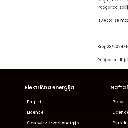
broj: 020/229-7
Podgorica, zakl
Izvještaj se mo
Broj: 23/2054-1
Podgorica, 11. j
Električna energija
Nafta 
Propisi
Propisi
Licence
Licenc
Obnovljivi izvori energije
Prirodn