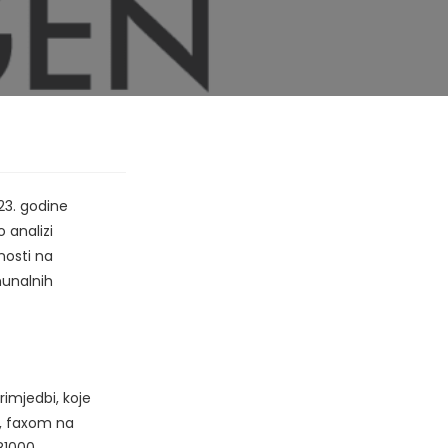
23. godine
o analizi
nosti na
munalnih
imjedbi, koje
, faxom na