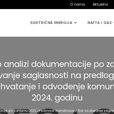
O nama
Aktuelno
ELEKTRIČNA ENERGIJA
NAFTA I GAS
j o analizi dokumentacije po 
avanje saglasnosti na predlog
rihvatanje i odvođenje komun
2024. godinu
ntacije po zahtjevu DOO „Vodovod i kanalizacija“ Bar za davanje sag