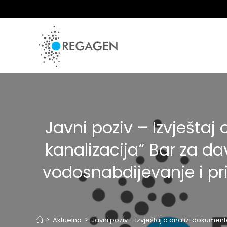
Skip
to
content
Javni poziv – Izvješta
kanalizacija“ Bar za d
vodosnabdijevanje i p
>
Aktuelno
>
Javni poziv – Izvještaj o analizi dokume