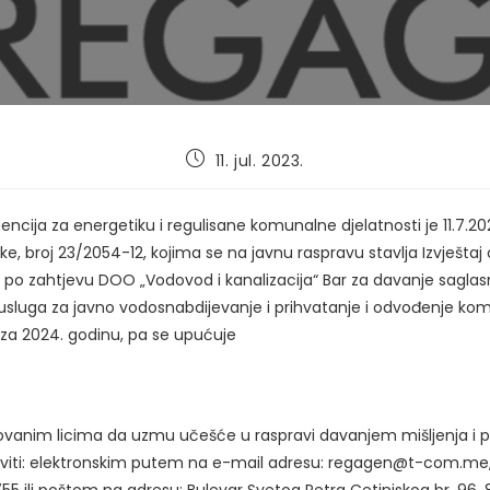
Post
11. jul. 2023.
published:
ncija za energetiku i regulisane komunalne djelatnosti je 11.7.20
ke, broj 23/2054-12, kojima se na javnu raspravu stavlja Izvještaj 
po zahtjevu DOO „Vodovod i kanalizacija“ Bar za davanje saglas
 usluga za javno vodosnabdijevanje i prihvatanje i odvođenje ko
za 2024. godinu, pa se upućuje
ovanim licima da uzmu učešće u raspravi davanjem mišljenja i pr
viti: elektronskim putem na e-mail adresu: regagen@t-com.me