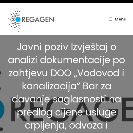
Skip
to
content
Menu
Javni poziv Izvještaj o
analizi dokumentacije po
zahtjevu DOO „Vodovod i
kanalizacija“ Bar za
davanje saglasnosti na
predlog cijene usluge
crpljenja, odvoza i