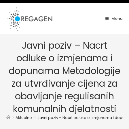
Skip
to
content
Menu
Javni poziv – Nacrt
odluke o izmjenama i
dopunama Metodologije
za utvrđivanje cijena za
obavljanje regulisanih
komunalnih djelatnosti
>
Aktuelno
>
Javni poziv – Nacrt odluke o izmjenama i dopuna