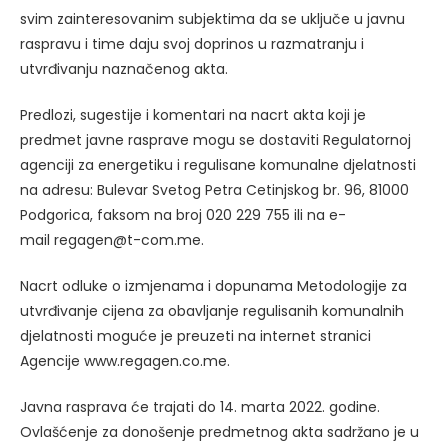
svim zainteresovanim subjektima da se uključe u javnu
raspravu i time daju svoj doprinos u razmatranju i
utvrđivanju naznačenog akta.
Predlozi, sugestije i komentari na nacrt akta koji je
predmet javne rasprave mogu se dostaviti Regulatornoj
agenciji za energetiku i regulisane komunalne djelatnosti
na adresu: Bulevar Svetog Petra Cetinjskog br. 96, 81000
Podgorica, faksom na broj 020 229 755 ili na e-
mail
regagen@t-com.me
.
Nacrt odluke o izmjenama i dopunama Metodologije za
utvrđivanje cijena za obavljanje regulisanih komunalnih
djelatnosti moguće je preuzeti na internet stranici
Agencije
www.regagen.co.me
.
Javna rasprava će trajati do 14. marta 2022. godine.
Ovlašćenje za donošenje predmetnog akta sadržano je u