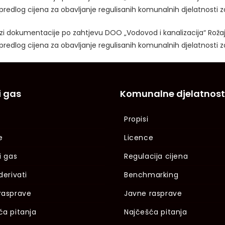
predlog cijena za obavljanje regulisanih komunalnih djelatnosti z
lizi dokumentacije po zahtjevu DOO „Vodovod i kanalizacija“ Roža
predlog cijena za obavljanje regulisanih komunalnih djelatnosti z
i gas
Komunalne djelatnost
Propisi
e
Licence
i gas
Regulacija cijena
derivati
Benchmarking
rasprave
Javne rasprave
ća pitanja
Najčešća pitanja