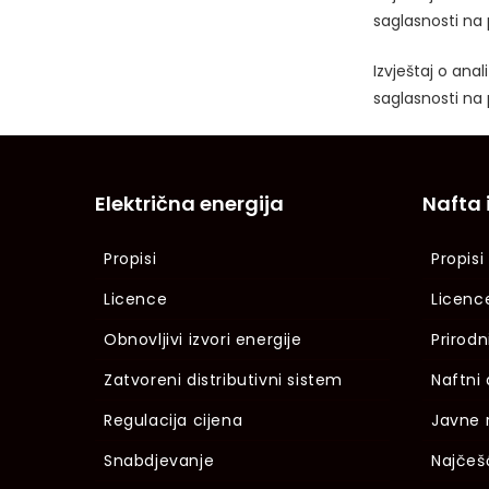
saglasnosti na 
Izvještaj o ana
saglasnosti na 
Električna energija
Nafta 
Propisi
Propisi
Licence
Licenc
Obnovljivi izvori energije
Prirodn
Zatvoreni distributivni sistem
Naftni 
Regulacija cijena
Javne 
Snabdjevanje
Najčeš