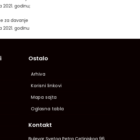
a 2021. godinu;
je za davanje
a 2021. godinu
i
Ostalo
Arhiva
Korisni linkovi
Mapa sajta
Oglasna tabla
Kontakt
Bulevar Svetog Petra Cetinjskog 96