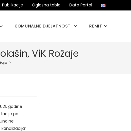
Publikacije
Oglasna tabla
Data Portal
KOMUNALNE DJELATNOSTI
REMIT
olašin, ViK Rožaje
žaje
>
021. godine
ntacije po
munalne
kanalizacija“