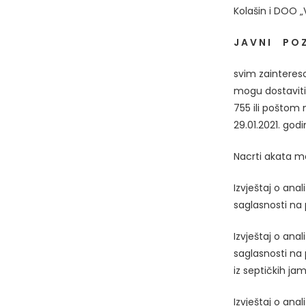
Kolašin i DOO „
J A V N I P O Z
svim zaintereso
mogu dostavit
755 ili poštom 
29.01.2021. godi
Nacrti akata m
Izvještaj o ana
saglasnosti na 
Izvještaj o ana
saglasnosti na 
iz septičkih ja
Izvještaj o ana