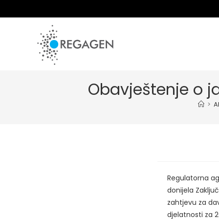
Skip
to
content
Obavještenje o ja
>
A
Regulatorna age
donijela Zaklju
zahtjevu za da
djelatnosti za 