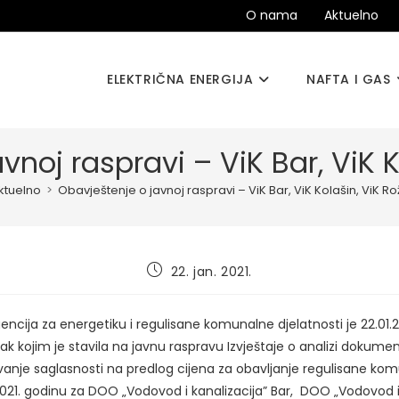
O nama
Aktuelno
ELEKTRIČNA ENERGIJA
NAFTA I GAS
vnoj raspravi – ViK Bar, ViK K
ktuelno
>
Obavještenje o javnoj raspravi – ViK Bar, ViK Kolašin, ViK Ro
Post
22. jan. 2021.
published:
ncija za energetiku i regulisane komunalne djelatnosti je 22.01.2
čak kojim je stavila na javnu raspravu Izvještaje o analizi dokume
vanje saglasnosti na predlog cijena za obavljanje regulisane ko
2021. godinu za DOO „Vodovod i kanalizacija” Bar, DOO „Vodovod i 