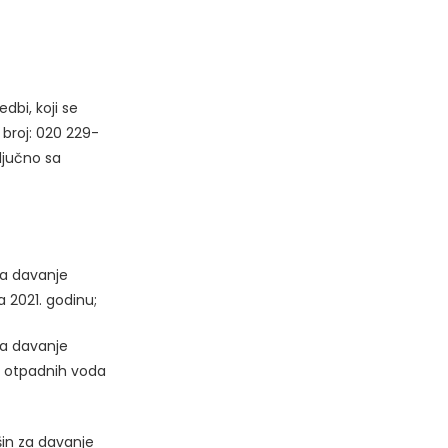
dbi, koji se
broj: 020 229-
ljučno sa
za davanje
a 2021. godinu;
za davanje
ih otpadnih voda
šin za davanje