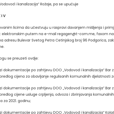
Vodovod i kanalizacija“ Rožaje, pa se upućuje
 I V
vanim licima da učestvuju u raspravi davanjem mišljenja i primje
i: elektronskim putem na e-mail regagen@t-com.me, faxom na 
na adresu Bulevar Svetog Petra Cetinjskog broj 96 Podgorica, zak
ne.
ogu se preuzeti ovdje:
lizi dokumentacije po zahtjevu DOO „Vodovod i kanalizacija“ Bar 
predlog cijena za obavljanje regulisanih komunalnih djelatnosti z
lizi dokumentacije po zahtjevu DOO „Vodovod i kanalizacija” Bar 
predlog cijene usluge crpljenja, odvoza i zbrinjavanja komunaln
ma za 2021. godinu;
lizi dokumentacije po zahtjevu DOO „Vodovod i kanalizacija“ Kola