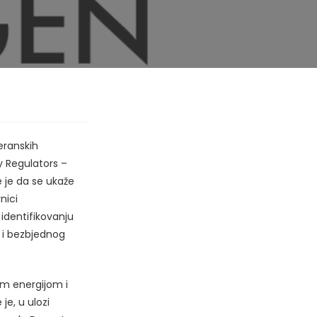
teranskih
y Regulators –
 je da se ukaže
nici
identifikovanju
g i bezbjednog
om energijom i
je, u ulozi