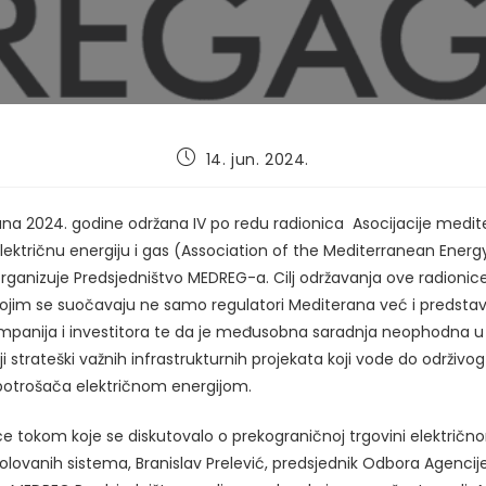
Post
14. jun. 2024.
published:
12. juna 2024. godine održana IV po redu radionica Asocijacije medi
lektričnu energiju i gas (Association of the Mediterranean Energ
rganizuje Predsjedništvo MEDREG-a. Cilj održavanja ove radionice
kojim se suočavaju ne samo regulatori Mediterana već i predstav
mpanija i investitora te da je međusobna saradnja neophodna u 
i strateški važnih infrastrukturnih projekata koji vode do održivo
potrošača električnom energijom.
ice tokom koje se diskutovalo o prekograničnoj trgovini električn
olovanih sistema, Branislav Prelević, predsjednik Odbora Agencije 