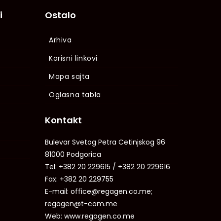
i
Ostalo
Arhiva
Korisni linkovi
Mapa sajta
Oglasna tabla
Kontakt
Bulevar Svetog Petra Cetinjskog 96
81000 Podgorica
Tel: +382 20 229615 / +382 20 229616
Fax: +382 20 229755
E-mail: office@regagen.co.me;
regagen@t-com.me
Web: www.regagen.co.me