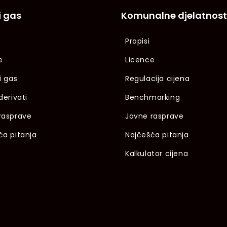
i gas
Komunalne djelatnost
Propisi
e
Licence
i gas
Regulacija cijena
derivati
Benchmarking
rasprave
Javne rasprave
ća pitanja
Najčešća pitanja
Kalkulator cijena