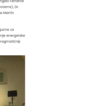
Angelo Ferrante
stems), Dr.
s Martín
ljučne za
enje energetske
pragmatičniji