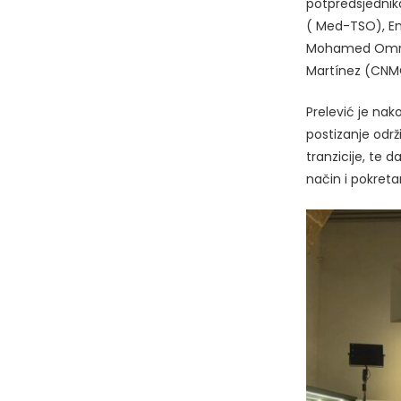
potpredsjednik
( Med-TSO), Em
Mohamed Omran
Martínez (CNM
Prelević je nak
postizanje odr
tranzicije, te 
način i pokreta