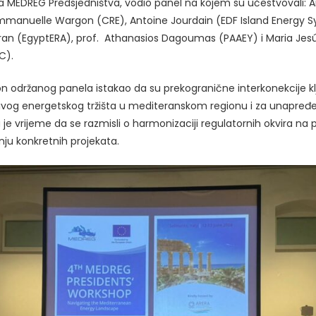
a MEDREG Predsjedništva, vodio panel na kojem su učestvovali: 
manuelle Wargon (CRE), Antoine Jourdain (EDF Island Energy Sy
 (EgyptERA), prof. Athanasios Dagoumas (PAAEY) i Maria Jesú
C).
on održanog panela istakao da su prekogranične interkonekcije k
živog energetskog tržišta u mediteranskom regionu i za unapređ
da je vrijeme da se razmisli o harmonizaciji regulatornih okvira na 
nju konkretnih projekata.