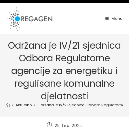
Skip
to
content
Menu
Održana je IV/21 sjednica
Odbora Regulatorne
agencije za energetiku i
regulisane komunalne
djelatnosti
>
Aktuelno
>
Održana je IV/21 sjednica Odbora Regulatorne ag
Post
25. feb. 2021.