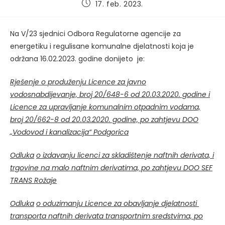
Post
17. feb. 2023.
published:
Na V/23 sjednici Odbora Regulatorne agencije za
energetiku i regulisane komunalne djelatnosti koja je
održana 16.02.2023. godine donijeto je:
Rješenje
o produženju Licence za javno
vodosnabdijevanje, broj 20/648-6 od 20.03.2020. godine i
Licence za upravljanje komunalnim otpadnim vodama,
broj 20/662-8 od 20.03.2020. godine, po zahtjevu DOO
„Vodovod i kanalizacija“ Podgorica
Odluka
o izdavanju licenci za skladištenje naftnih derivata, i
trgovine na malo naftnim derivatima, po zahtjevu DOO SEF
TRANS Rožaje
Odluka
o oduzimanju Licence za obavljanje djelatnosti
transporta naftnih derivata transportnim sredstvima, po