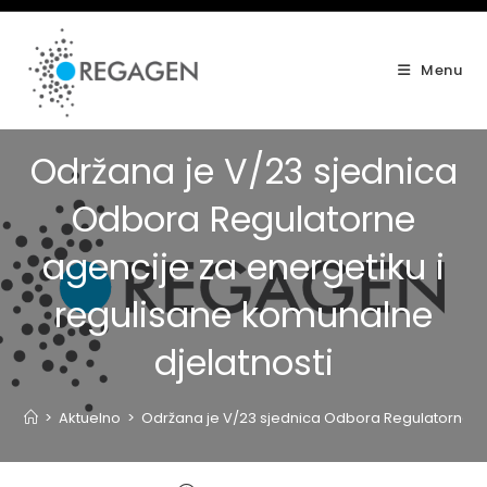
Skip
to
content
Menu
Održana je V/23 sjednica
Odbora Regulatorne
agencije za energetiku i
regulisane komunalne
djelatnosti
>
Aktuelno
>
Održana je V/23 sjednica Odbora Regulatorne ag