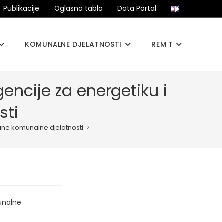
Publikacije
Oglasna tabla
Data Portal
KOMUNALNE DJELATNOSTI
REMIT
encije za energetiku i
sti
ane komunalne djelatnosti
>
unalne