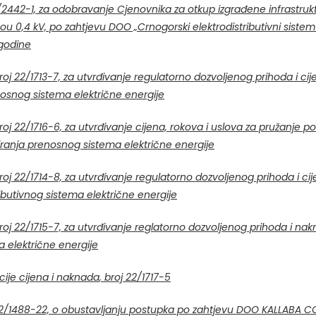
/2442-1,
za odobravanje Cjenovnika za otkup izgrađene infrastruk
 0,4 kV, po zahtjevu DOO „Crnogorski elektrodistributivni siste
 godine
oj 22/1713-7,
za utvrđivanje regulatorno dozvoljenog prihoda i cij
osnog sistema električne energije
roj 22/1716-6,
za utvrđivanje cijena, rokova i uslova za pružanje 
iranja prenosnog sistema električne energije
roj 22/1714-8,
za utvrđivanje regulatorno dozvoljenog prihoda i cij
ributivnog sistema električne energije
oj 22/1715-7,
za utvrđivanje reglatorno dozvoljenog prihoda i nak
a električne energije
kcije cijena i naknada
,
broj 22/1717-5
22/1488-22,
o obustavljanju postupka po zahtjevu DOO KALLABA C