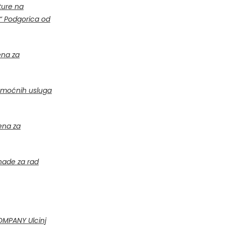
ture na
m“ Podgorica od
ena za
pomoćnih usluga
ena za
nade za rad
OMPANY Ulcinj