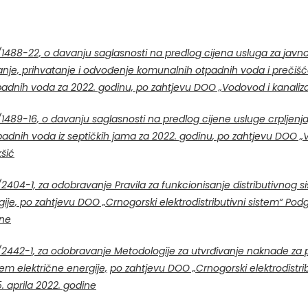
/1488-22,
o davanju saglasnosti na predlog cijena usluga za
javn
nje, prihvatanje i odvođenje komunalnih otpadnih voda i prečiš
adnih voda za 2022. godinu, po zahtjevu DOO „Vodovod i kanalizac
/1489-16,
o davanju saglasnosti na predlog cijene usluge crpljenja
padnih voda iz septičkih jama za 2022. godinu
, po zahtjevu DOO „
kšić
/2404-1,
za odobravanje Pravila za funkcionisanje distributivnog 
gije, po zahtjevu DOO „Crnogorski elektrodistributivni sistem“ Pod
ine
/2442-1,
za odobravanje Metodologije za utvrđivanje naknade za p
stem električne energije,
po zahtjevu DOO „Crnogorski elektrodistrib
. aprila 2022. godine