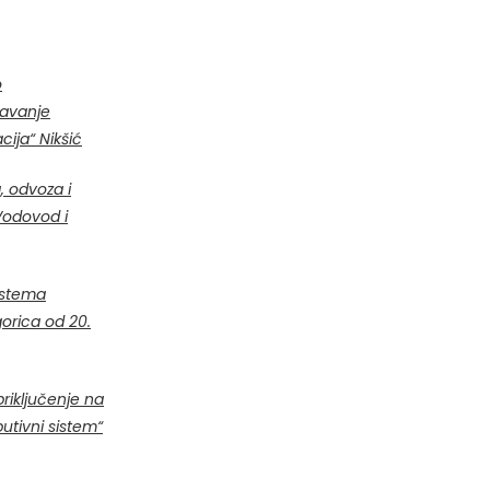
o
ćavanje
ija“ Nikšić
, odvoza i
Vodovod i
sistema
gorica od 20.
riključenje na
utivni sistem“