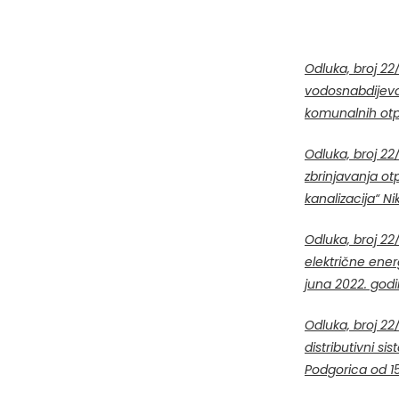
Odluka,
broj 22
vodosnabdijeva
komunalnih otp
Odluka,
broj 22
zbrinjavanja ot
kanalizacija“ Ni
Odluka,
broj 22
električne ener
juna 2022. god
Odluka,
broj 22
distributivni si
Podgorica od 15