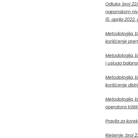
Odluka,
broj 22
naponskom nivou
15. aprila 2022.
Metodologija
,
br
korišćenje pren
Metodologija
,
b
i usluga balans
Metodologija
,
b
korišćenje dist
Metodologija
,
br
operatora tržišt
Pravila za kore
Rješenje
,
broj 