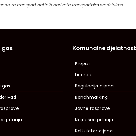
cence za transport naftnih derivata transportnim sredstvima
i gas
Komunalne djelatnost
Propisi
e
Licence
i gas
Regulacija cijena
derivati
Benchmarking
rasprave
Javne rasprave
ća pitanja
Najčešća pitanja
Kalkulator cijena