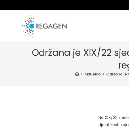
Skip
to
content
Održana je XIX/22 sje
re
>
Aktuelno
>
Održana je 
Na XIX/22 sjed
djelatnosti koj