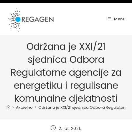
Skip
to
content
Menu
Održana je XXI/21
sjednica Odbora
Regulatorne agencije za
energetiku i regulisane
komunalne djelatnosti
>
Aktuelno
>
Održana je XXI/21 sjednica Odbora Regulatorne a
Post
2. jul. 2021.