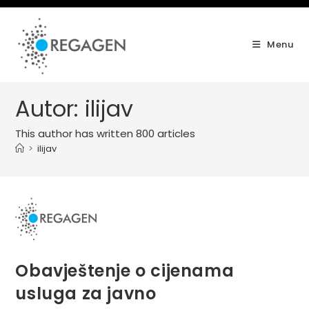
Skip
to
content
Menu
Autor:
ilijav
This author has written 800 articles
>
ilijav
Obavještenje o cijenama
usluga za javno