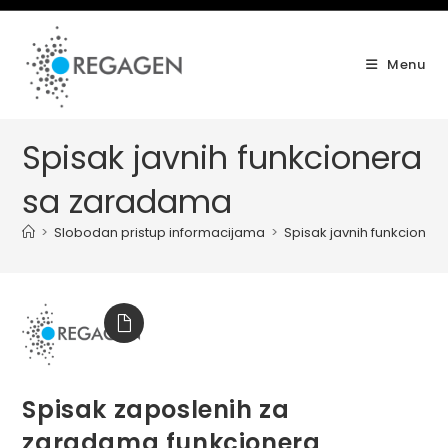
Skip
to
content
Menu
Spisak javnih funkcionera
sa zaradama
>
Slobodan pristup informacijama
>
Spisak javnih funkcione
Spisak zaposlenih za
zaradama funkcionera