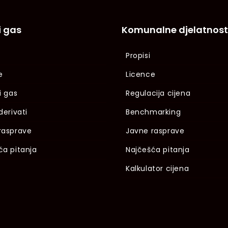
i gas
Komunalne djelatnost
Propisi
e
Licence
i gas
Regulacija cijena
derivati
Benchmarking
rasprave
Javne rasprave
ća pitanja
Najčešća pitanja
Kalkulator cijena