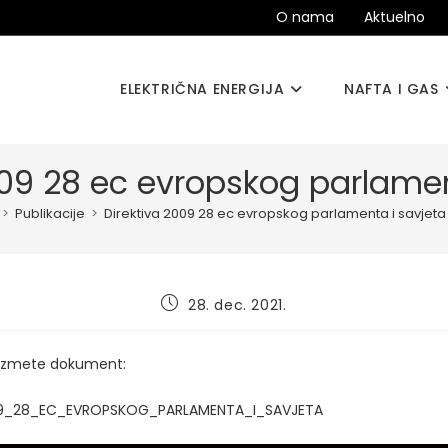
O nama
Aktuelno
ELEKTRIČNA ENERGIJA
NAFTA I GAS
009 28 ec evropskog parlamen
>
Publikacije
>
Direktiva 2009 28 ec evropskog parlamenta i savjeta
Post
28. dec. 2021.
published:
euzmete dokument:
09_28_EC_EVROPSKOG_PARLAMENTA_I_SAVJETA