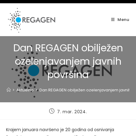
Skip
to
content
Menu
Dan REGAGEN obilježen
ozelenjavanjem javnih
površina
>
Aktuelno
>
Dan REGAGEN obilježen ozelenjavanjem javnih p
Post
7. mar. 2024.
published:
Krajem januara navršeno je 20 godina od osnivanja