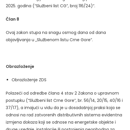
2025. godina (“Službeni list CG”, broj 116/24)“.
Član 8
Ovaj zakon stupa na snagu osmog dana od dana
objavljivanja u „Službenom listu Crne Gore“.
Obrazloženje
Obrazloženje ZDS
Polazeći od odredbe člana 4 stav 2 Zakona o upravnom
postupku (“Službeni list Crne Gore”, br. 56/​14, 20/​15, 40/​16 i
37/​17), a imajući u vidu da je u dosadašnjoj praksi koja se
odnosi na rad zatvorenih distributivnih sistema evidentna
izmjena dokaza koji se odnose na energetske objekte i
druge uređaje, instalacije ili postrojenja neophodna za