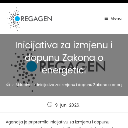
Skip
to
content
Menu
Inicijativa za izmjenu i
dopunu Zakona o
energetici
>
Aktuelno
>
Inicijativa za izmjenu i dopunu Zakona o energeti
Post
9. jun. 2026.
published:
Agencija je pripremila Inicijativu za izmjenu i dopunu