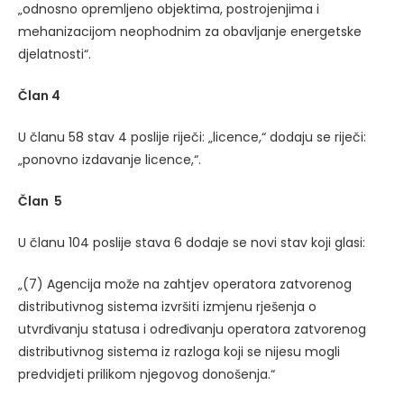
„odnosno opremljeno objektima, postrojenjima i
mehanizacijom neophodnim za obavljanje energetske
djelatnosti“.
Član 4
U članu 58 stav 4 poslije riječi: „licence,“ dodaju se riječi:
„ponovno izdavanje licence,“.
Član 5
U članu 104 poslije stava 6 dodaje se novi stav koji glasi:
„(7) Agencija može na zahtjev operatora zatvorenog
distributivnog sistema izvršiti izmjenu rješenja o
utvrđivanju statusa i određivanju operatora zatvorenog
distributivnog sistema iz razloga koji se nijesu mogli
predvidjeti prilikom njegovog donošenja.“