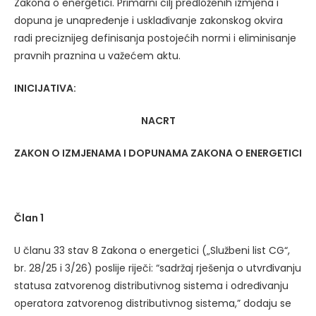
Zakona o energetici. Primarni cilj predloženih izmjena i
dopuna je unapređenje i usklađivanje zakonskog okvira
radi preciznijeg definisanja postojećih normi i eliminisanje
pravnih praznina u važećem aktu.
INICIJATIVA:
NACRT
ZAKON O IZMJENAMA I DOPUNAMA ZAKONA O ENERGETICI
Član 1
U članu 33 stav 8 Zakona o energetici („Službeni list CG“,
br. 28/25 i 3/26) poslije riječi: “sadržaj rješenja o utvrđivanju
statusa zatvorenog distributivnog sistema i određivanju
operatora zatvorenog distributivnog sistema,” dodaju se