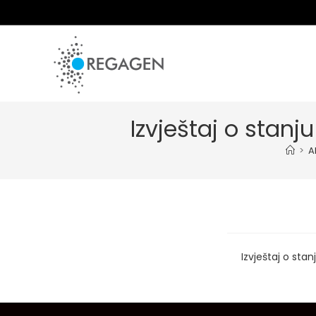
Skip
to
content
Izvještaj o stanj
>
A
Izvještaj o sta