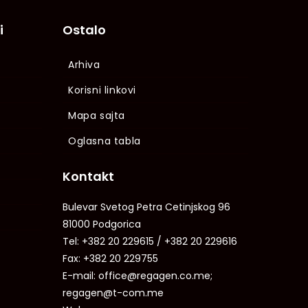
i
Ostalo
Arhiva
Korisni linkovi
Mapa sajta
Oglasna tabla
Kontakt
Bulevar Svetog Petra Cetinjskog 96
81000 Podgorica
Tel: +382 20 229615 / +382 20 229616
Fax: +382 20 229755
E-mail: office@regagen.co.me;
regagen@t-com.me