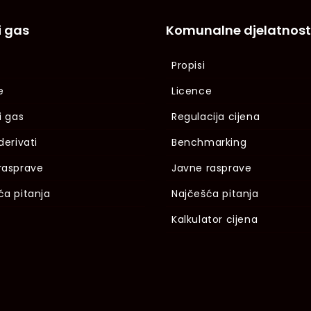
i gas
Komunalne djelatnost
Propisi
e
Licence
i gas
Regulacija cijena
derivati
Benchmarking
rasprave
Javne rasprave
ća pitanja
Najčešća pitanja
Kalkulator cijena