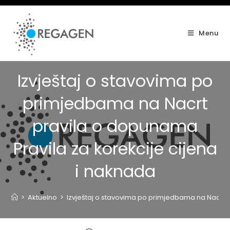
Skip
to
content
Menu
Izvještaj o stavovima po
primjedbama na Nacrt
pravila o dopunama
Pravila za korekcije cijena
i naknada
>
Aktuelno
>
Izvještaj o stavovima po primjedbama na Nacrt p