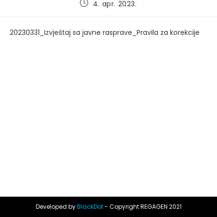
Post
4. apr. 2023.
published:
20230331_Izvještaj sa javne rasprave_Pravila za korekcije
Developed by
BlackDot
- Copyright REGAGEN 2021