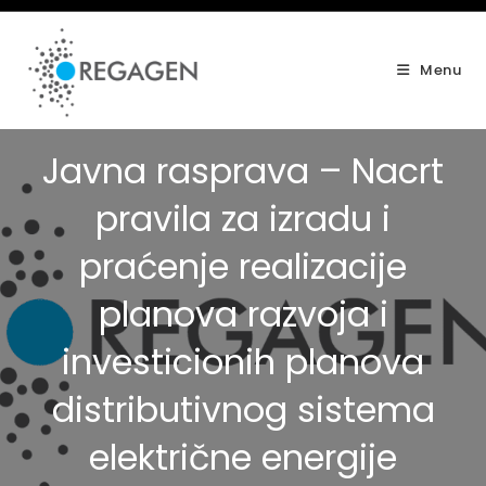
Skip
to
content
Menu
Javna rasprava – Nacrt
pravila za izradu i
praćenje realizacije
planova razvoja i
investicionih planova
distributivnog sistema
električne energije