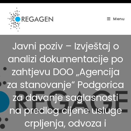
Skip
to
content
Menu
Javni poziv – Izvještaj o
analizi dokumentacije po
zahtjevu DOO „Agencija
za stanovanje“ Podgorica
za davanje saglasnosti
na predlog cijene usluge
crpljenja, odvoza i