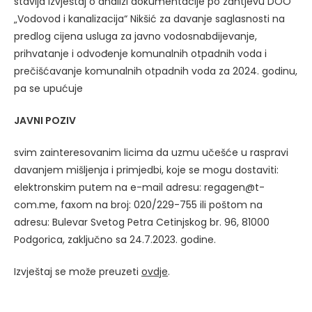
stavlja Izvještaj o analizi dokumentacije po zahtjevu DOO
„Vodovod i kanalizacija“ Nikšić za davanje saglasnosti na
predlog cijena usluga za javno vodosnabdijevanje,
prihvatanje i odvođenje komunalnih otpadnih voda i
prečišćavanje komunalnih otpadnih voda za 2024. godinu,
pa se upućuje
JAVNI POZIV
svim zainteresovanim licima da uzmu učešće u raspravi
davanjem mišljenja i primjedbi, koje se mogu dostaviti:
elektronskim putem na e-mail adresu: regagen@t-
com.me, faxom na broj: 020/229-755 ili poštom na
adresu: Bulevar Svetog Petra Cetinjskog br. 96, 81000
Podgorica, zaključno sa 24.7.2023. godine.
Izvještaj se može preuzeti
ovdje
.