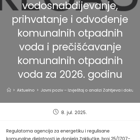
vodosnabdijevanje,
prihvatanje i odvođenje
komunalnih otpadnih
voda i prečišćavanje
komunalnih otpadnih
voda za 2026. godinu
>
Aktuelno
>
Javni poziv – Izvještaj o analizi Zahtjeva i do
Post
8. jul. 2025.
published:
Regulatorna agencija za energetiku i regulisane
komunalne djelatnosti je donijela Zaključke, broj 25/1707-