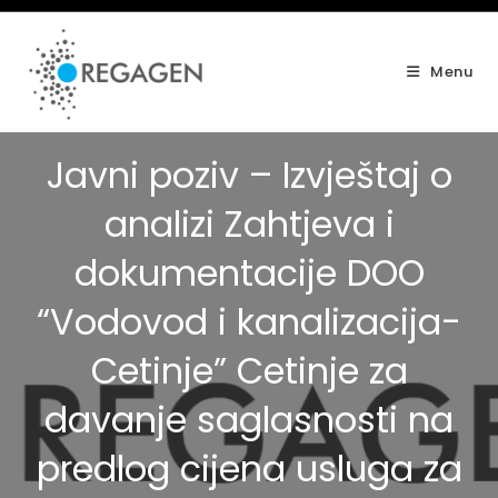
Skip
to
content
Menu
Javni poziv – Izvještaj o
analizi Zahtjeva i
dokumentacije DOO
“Vodovod i kanalizacija-
Cetinje” Cetinje za
davanje saglasnosti na
predlog cijena usluga za