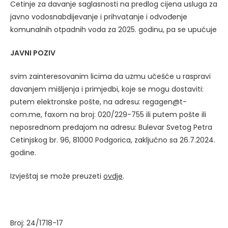
Cetinje za davanje saglasnosti na predlog cijena usluga za
javno vodosnabdijevanje i prihvatanje i odvođenje
komunalnih otpadnih voda za 2025. godinu, pa se upućuje
JAVNI POZIV
svim zainteresovanim licima da uzmu učešće u raspravi
davanjem mišljenja i primjedbi, koje se mogu dostaviti:
putem elektronske pošte, na adresu: regagen@t-
com.me, faxom na broj: 020/229-755 ili putem pošte ili
neposrednom predajom na adresu: Bulevar Svetog Petra
Cetinjskog br. 96, 81000 Podgorica, zaključno sa 26.7.2024.
godine.
Izvještaj se može preuzeti
ovdje
.
Broj: 24/1718-17