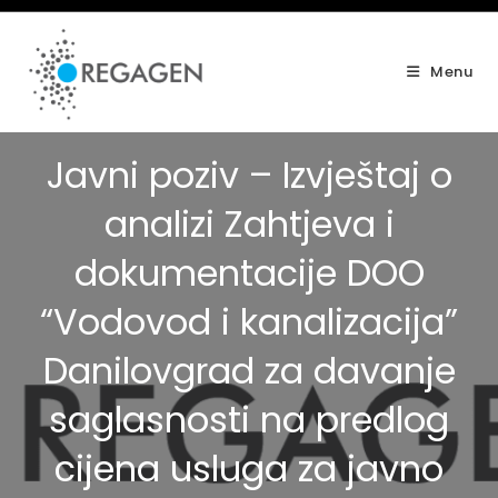
Skip
to
content
Menu
Javni poziv – Izvještaj o
analizi Zahtjeva i
dokumentacije DOO
“Vodovod i kanalizacija”
Danilovgrad za davanje
saglasnosti na predlog
cijena usluga za javno