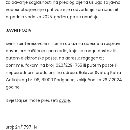
za davanje saglasnosti na predlog cijena usluga za javno
vodosnabdijevanje i prihvatanje i odvođenje komunalnih
otpadnih voda za 2025. godinu, pa se upućuje
JAVNI POZIV
svim zainteresovanim licima da uzmu učešće u raspravi
davanjem mišljenja i primjedbi, koje se mogu dostaviti:
putem elektronske pošte, na adresu: regagen@t-
com.me, faxom na broj: 020/229-755 ili putem pošte ili
neposrednom predajom na adresu: Bulevar Svetog Petra
Cetinjskog br. 96, 81000 Podgorica, zaključno sa 26.7.2024.
godine.
Izvještaj se može preuzeti
ovdje
.
Broj: 24/1797-14