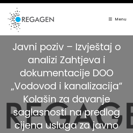
Skip
to
content
Menu
Javni poziv – Izvještaj o
analizi Zahtjeva i
dokumentacije DOO
„Vodovod i kanalizacija“
Kolašin za davanje
saglasnosti na predlog
cijena usluga za javno