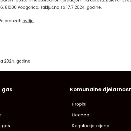
i putem pošte ili neposrednom predajom na adresu: Bulevar Sve
96, 81000 Podgorica, zaključno sa 17.7.2024. godine.
že preuzeti
ovdje
.
ula 2024. godine
i gas
Komunalne djelatnost
Propisi
e
Licence
i gas
Regulacija cijena