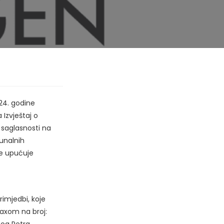
24. godine
 Izvještaj o
 saglasnosti na
unalnih
se upućuje
imjedbi, koje
axom na broj: