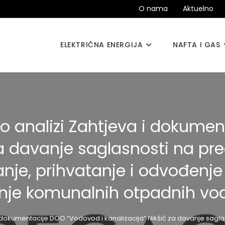
O nama
Aktuelno
ELEKTRIČNA ENERGIJA
NAFTA I GAS
j o analizi Zahtjeva i dokum
za davanje saglasnosti na pr
nje, prihvatanje i odvođenj
nje komunalnih otpadnih vo
va i dokumentacije DOO “Vodovod i kanalizacija” Nikšić za davanje s