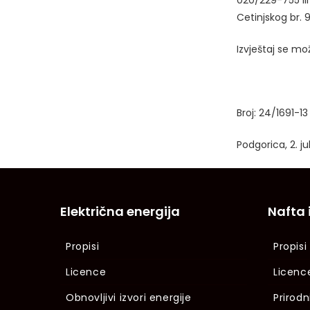
020/229-755 il
Cetinjskog br. 
Izvještaj se mo
Broj: 24/1691-13
Podgorica, 2. j
Električna energija
Nafta 
Propisi
Propisi
Licence
Licenc
Obnovljivi izvori energije
Prirodn