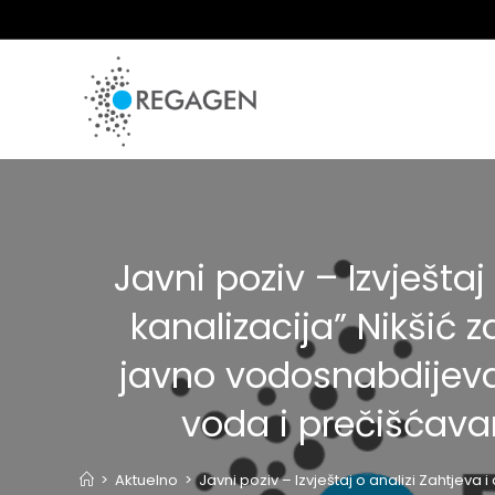
Skip
to
content
Javni poziv – Izvješta
kanalizacija” Nikšić 
javno vodosnabdijeva
voda i prečišćava
>
Aktuelno
>
Javni poziv – Izvještaj o analizi Zahtje