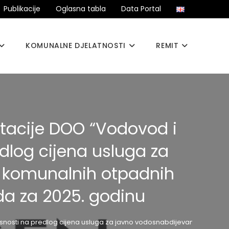
Publikacije
Oglasna tabla
Data Portal
KOMUNALNE DJELATNOSTI
REMIT
entacije DOO “Vodovod i
edlog cijena usluga za
e komunalnih otpadnih
da za 2025. godinu
aglasnosti na predlog cijena usluga za javno vodosnabdijevanje, prih