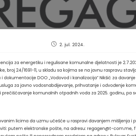
Post
2. jul. 2024.
published:
ncija za energetiku i regulisane komunalne djelatnosti je 2.7.20
ke, broj 24/1691-11, u skladu sa kojima se na javnu raspravu stavlja
a i dokumentacije DOO „Vodovod i kanalizacija“ Nikšić za davanje
 usluga za javno vodosnabdijevanje, prihvatanje i odvođenje kom
i prečišćavanje komunalnih otpadnih voda za 2025. godinu, pa 
ovanim licima da uzmu učešće u raspravi davanjem mišljenja i pr
iti: putem elektronske pošte, na adresu: regagen@t-com.me, f