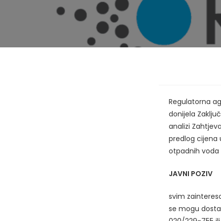
Regulatorna age
donijela Zaključ
analizi Zahtjev
predlog cijena
otpadnih voda 
JAVNI POZIV
svim zainteres
se mogu dostav