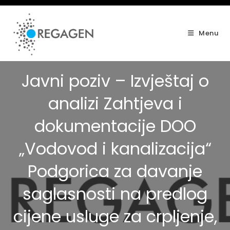
Skip
to
content
Menu
Javni poziv – Izvještaj o
analizi Zahtjeva i
dokumentacije DOO
„Vodovod i kanalizacija“
Podgorica za davanje
saglasnosti na predlog
cijene usluge za crpljenje,