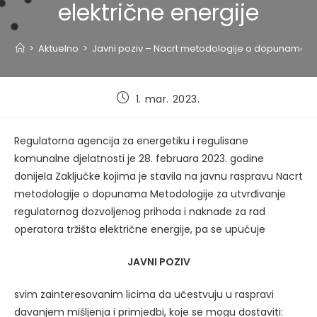
električne energije
>
Aktuelno
>
Javni poziv – Nacrt metodologije o dopunama Met
Post
1. mar. 2023.
published:
Regulatorna agencija za energetiku i regulisane
komunalne djelatnosti je 28. februara 2023. godine
donijela Zaključke kojima je stavila na javnu raspravu Nacrt
metodologije o dopunama Metodologije za utvrđivanje
regulatornog dozvoljenog prihoda i naknade za rad
operatora tržišta električne energije, pa se upućuje
JAVNI POZIV
svim zainteresovanim licima da učestvuju u raspravi
davanjem mišljenja i primjedbi, koje se mogu dostaviti: