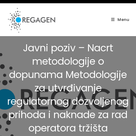
Skip
to
content
Menu
Javni poziv – Nacrt
metodologije o
dopunama Metodologije
za utvrđivanje
regulatornog dozvoljenog
prihoda i naknade za rad
operatora tržišta