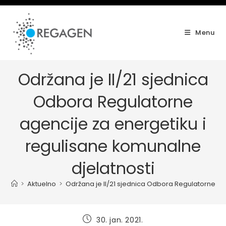
Skip
to
content
Menu
Održana je II/21 sjednica
Odbora Regulatorne
agencije za energetiku i
regulisane komunalne
djelatnosti
>
Aktuelno
>
Održana je II/21 sjednica Odbora Regulatorne ag
Post
30. jan. 2021.