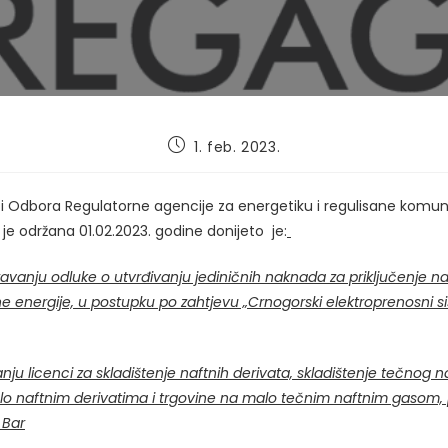
Post
1. feb. 2023.
published:
ici Odbora Regulatorne agencije za energetiku i regulisane komu
a je održana 01.02.2023. godine donijeto je:
vanju odluke o utvrđivanju jediničnih naknada za priključenje n
ne energije, u postupku po zahtjevu „Crnogorski elektroprenosni s
nju licenci za skladištenje naftnih derivata, skladištenje tečnog 
lo naftnim derivatima i trgovine na malo tečnim naftnim gasom,
 Bar