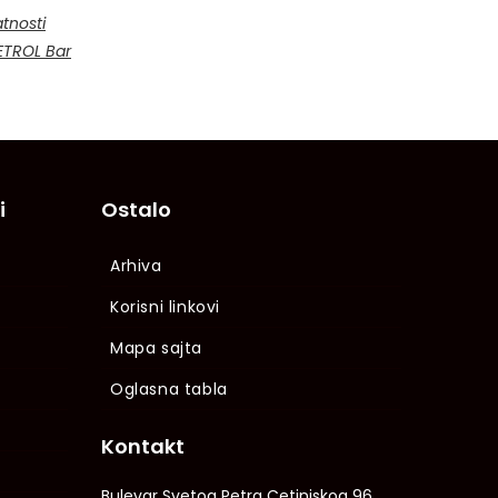
tnosti
PETROL Bar
i
Ostalo
Arhiva
Korisni linkovi
Mapa sajta
Oglasna tabla
Kontakt
Bulevar Svetog Petra Cetinjskog 96