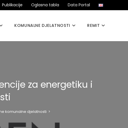
Publikacije
Oglasna tabla
Data Portal
KOMUNALNE DJELATNOSTI
REMIT
ncije za energetiku i
sti
ane komunalne djelatnosti
>