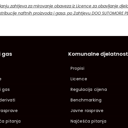
janju zahtjeva za mirovanje obaveza iz Licence za obavljanje djela
distribucije naftnih proizvoda i gasa, po Zahtjevu DOO SUTOMORE 
i gas
Komunalne djelatnost
Propisi
e
Licence
i gas
Regulacija cijena
derivati
Benchmarking
rasprave
Javne rasprave
ća pitanja
Najčešća pitanja