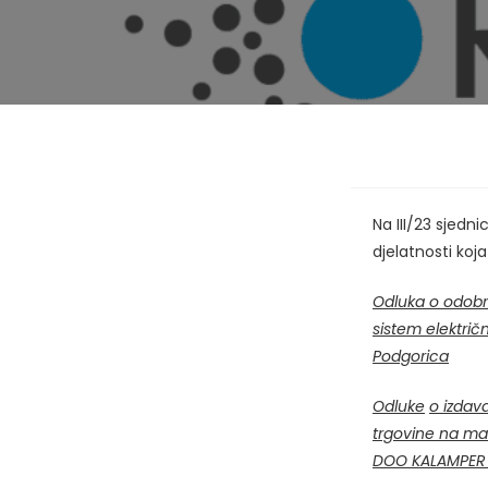
Na III/23 sjedn
djelatnosti koj
Odluka o odobra
sistem električ
Podgorica
Odluke
o izdava
trgovine na ma
DOO KALAMPER