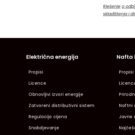
Rješenje
o odbi
skladištenja i 
Električna energija
Nafta 
Propisi
Propisi
Licence
Licenc
Obnovljivi izvori energije
Prirodn
Zatvoreni distributivni sistem
Naftni 
Regulacija cijena
Javne 
Snabdjevanje
Najčeš