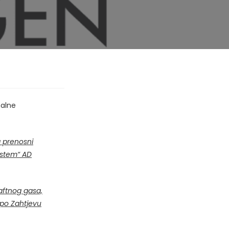
nalne
a prenosni
istem“ AD
naftnog gasa,
 po Zahtjevu