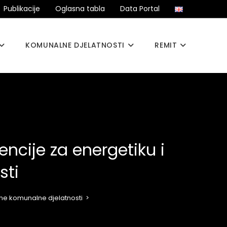
Publikacije
Oglasna tabla
Data Portal
KOMUNALNE DJELATNOSTI
REMIT
ncije za energetiku i
sti
ane komunalne djelatnosti
>