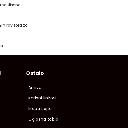
 regulisane
jih revizora za
a.
i
Ostalo
Arhiva
Korisni linkovi
Mapa sajta
Oglasna tabla