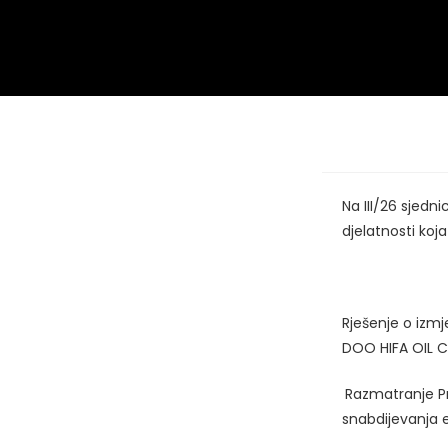
Na III/26 sjedn
djelatnosti koj
Rješenje o izmj
DOO HIFA OIL C
Razmatranje Pr
snabdijevanja 