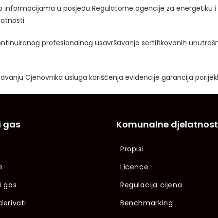
up informacijama u posjedu Regulatorne agencije za energetiku i
atnosti.
ontinuiranog profesionalnog usavršavanja sertifikovanih unutrašn
vanju Cjenovnika usluga korišćenja evidencije garancija porijekl
i gas
Komunalne djelatnost
Propisi
e
Licence
i gas
Regulacija cijena
derivati
Benchmarking