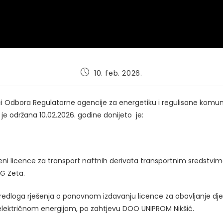
Post
10. feb. 2026.
published:
ici Odbora Regulatorne agencije za energetiku i regulisane komu
a je održana 10.02.2026. godine donijeto je:
eni licence za transport naftnih derivata transportnim sredstvim
G Zeta.
edloga rješenja o ponovnom izdavanju licence za obavljanje dje
električnom energijom, po zahtjevu DOO UNIPROM Nikšić.