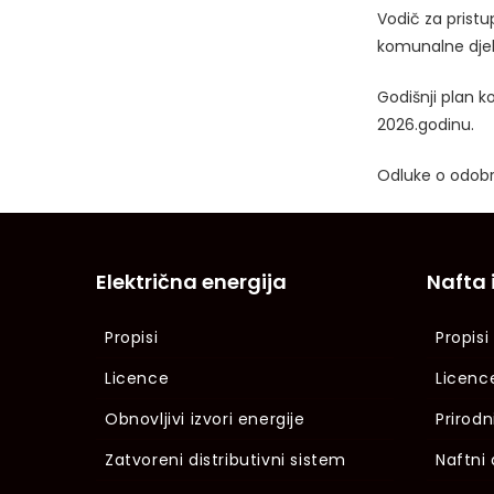
Vodič za prist
komunalne djel
Godišnji plan k
2026.godinu.
Odluke o odobra
Električna energija
Nafta 
Propisi
Propisi
Licence
Licenc
Obnovljivi izvori energije
Prirodn
Zatvoreni distributivni sistem
Naftni 