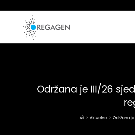
Skip
to
content
Održana je III/26 sj
re
>
Aktuelno
>
Održana je 