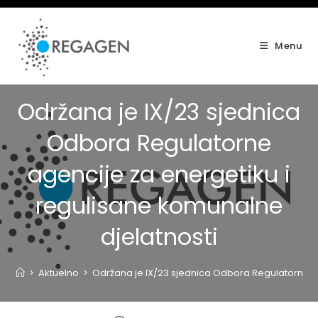
Skip
to
content
Menu
Održana je IX/23 sjednica
Odbora Regulatorne
agencije za energetiku i
regulisane komunalne
djelatnosti
>
Aktuelno
>
Održana je IX/23 sjednica Odbora Regulatorne ag