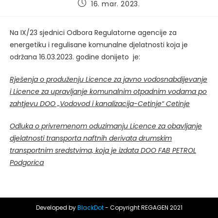
Post
16. mar. 2023.
published:
Na IX/23 sjednici Odbora Regulatorne agencije za
energetiku i regulisane komunalne djelatnosti koja je
održana 16.03.2023. godine donijeto je:
Rješenja o produženju Licence za javno vodosnabdijevanje
i Licence za upravljanje komunalnim otpadnim vodama po
zahtjevu DOO „Vodovod i kanalizacija-Cetinje“ Cetinje
Odluka o privremenom oduzimanju Licence za obavljanje
djelatnosti transporta naftnih derivata drumskim
transportnim sredstvima, koja je izdata DOO FAB PETROL
Podgorica
Developed by
BlackDot
- Copyright REGAGEN 2021