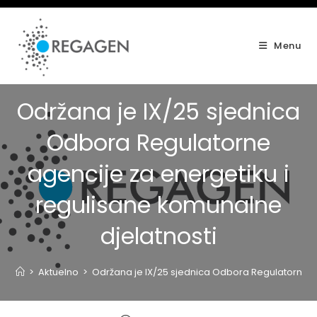
Skip
to
content
Menu
Održana je IX/25 sjednica
Odbora Regulatorne
agencije za energetiku i
regulisane komunalne
djelatnosti
>
Aktuelno
>
Održana je IX/25 sjednica Odbora Regulatorne ag