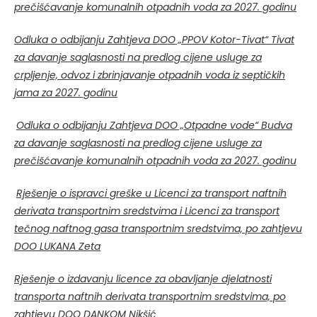
prečišćavanje komunalnih otpadnih voda za 2027. godinu
Odluka o odbijanju Zahtjeva DOO „PPOV Kotor-Tivat“ Tivat
za davanje saglasnosti na predlog cijene usluge za
crpljenje, odvoz i zbrinjavanje otpadnih voda iz septičkih
jama za 2027. godinu
Odluka o odbijanju Zahtjeva DOO „Otpadne vode“ Budva
za davanje saglasnosti na predlog cijene usluge za
prečišćavanje komunalnih otpadnih voda za 2027. godinu
Rješenje o ispravci greške u Licenci za transport naftnih
derivata transportnim sredstvima i Licenci za transport
tečnog naftnog gasa transportnim sredstvima, po zahtjevu
DOO LUKANA Zeta
Rješenje o izdavanju licence za obavljanje djelatnosti
transporta naftnih derivata transportnim sredstvima, po
zahtjevu DOO DANKOM Nikšić