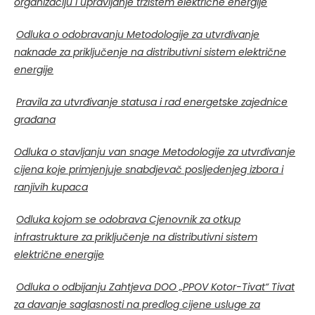
organizaciju i upravljanje tržištem električne energije
Odluka o odobravanju Metodologije za utvrđivanje
naknade za priključenje na distributivni sistem električne
energije
Pravila za utvrđivanje statusa i rad energetske zajednice
građana
Odluka o stavljanju van snage Metodologije za utvrđivanje
cijena koje primjenjuje snabdjevač posljedenjeg izbora i
ranjivih kupaca
Odluka
kojom se odobrava
Cjenovnik za otkup
infrastrukture za priključenje na distributivni sistem
električne energije
Odluka o odbijanju Zahtjeva DOO „PPOV Kotor-Tivat“ Tivat
za davanje saglasnosti na predlog cijene usluge za