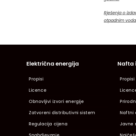
Rješenja o izda
otpadnim vod
Električna energija
Nafta 
Propisi
Propisi
Licence
Licenc
Obnovljivi izvori energije
Prirodn
Zatvoreni distributivni sistem
Naftni 
Regulacija cijena
Javne 
Snabdjevanje
Najčeš