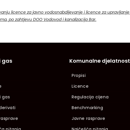
vanju licence za javno vodosnabdijevanje i licence za upravljan
ama
,
po zahtjevu
DOO
Vodovod i kanalizacija
Bar
.
i gas
Komunalne djelatnost
Propisi
e
Licence
i gas
Regulacija cijena
derivati
Benchmarking
rasprave
Javne rasprave
ća pitanja
Najčešća pitanja