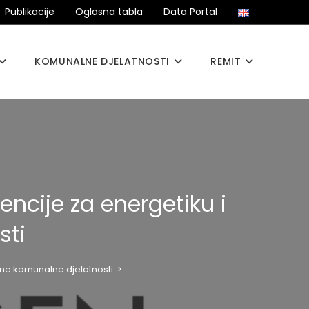
Publikacije
Oglasna tabla
Data Portal
KOMUNALNE DJELATNOSTI
REMIT
ncije za energetiku i
sti
ane komunalne djelatnosti
>