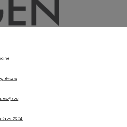
nalne
regulisane
revizije za
ola za 2024.