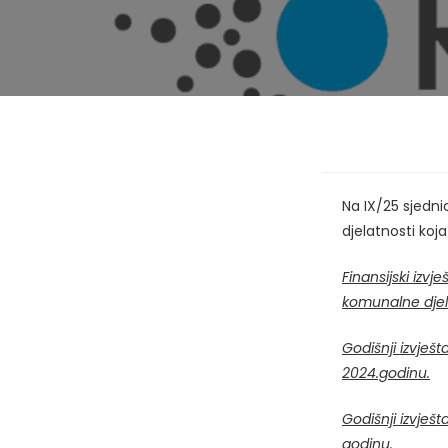
Na IX/25 sjedn
djelatnosti koj
Finansijski izv
komunalne djela
Godišnji izvješt
2024.godin
u.
Godišnji izvješ
godinu.