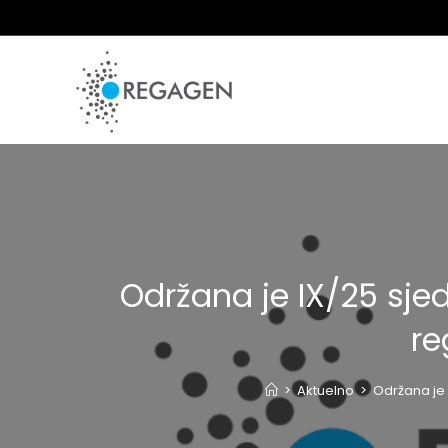
Skip
to
content
Održana je IX/25 sje
re
>
Aktuelno
>
Održana je 