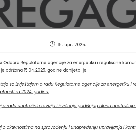
Post
15. apr. 2025.
published:
ici Odbora Regulatorne agencije za energetiku i regulisane komu
a je održana 15.04.2025. godine donijeto je:
ještaja sa izvještajem o radu Regulatorne agencije za energetiku i 
tnosti za 2024. godinu.
aj o radu unutrašnje revizije i izvršenju godišnjeg plana unutrašnje 
taj o aktivnostima na sprovođenju i unapređenju upravljanja i kontr