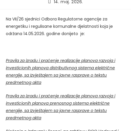
Post
14. maj. 2026.
published:
Na VII/26 sjednici Odbora Regulatorne agencije za
energetiku i regulisane komunalne djelatnosti koja je
održana 14.05.2026. godine donijeto je:
Pravila za izradu i praćenje realizacije planova razvoja i
investicionih planova distributivnog sistema električne
energije, sa Izvještajem sa javne rasprave o tekstu
predmetnog akta
Pravila za izradu i praćenje realizacije planova razvoja i
investicionih planova prenosnog sistema električne
energije, sa Izvještajem sa javne rasprave o tekstu
predmetnog akta