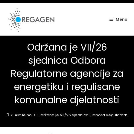
Skip
to
content
Menu
Održana je VII/26
sjednica Odbora
Regulatorne agencije za
energetiku i regulisane
komunalne djelatnosti
>
Aktuelno
>
Održana je VII/26 sjednica Odbora Regulatorne ag