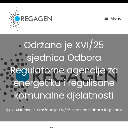
Skip
to
content
Menu
Održana je XVI/25
sjednica Odbora
Regulatorne agencije za
energetiku i regulisane
komunalne djelatnosti
>
Aktuelno
>
Održana je XVI/25 sjednica Odbora Regulatorne a