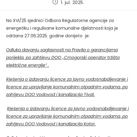
Post
1. jul. 2025.
published:
Na XVI/25 sjednici Odbora Regulatorne agencije za
energetiku i regulisane komunalne djelatnosti koja je
održana 27.06.2025. godine donijeto je:
Odluka davanju saglasnosti na
Pravila o garancijama
porijekla
, po zahtjevu
DOO „Crnogorski operator tržišta
električne energije“ .
Rješenja o izdavanju licence za javno vodosnabdijevanje i
licence za upravljanje komunalnim otpadnim vodama
,
po
zahtjevu
DOO
Vodovod i kanalizacija
Tivat
.
Rješenja o izdavanju licence za javno vodosnabdijevanje i
licence za upravljanje komunalnim otpadnim vodama
,
po
zahtjevu
DOO
Vodovod i kanalizacija
Kotor
.