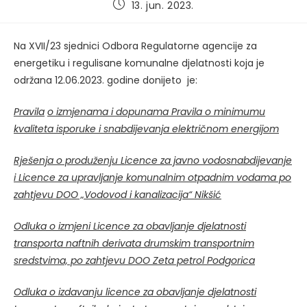
Post
13. jun. 2023.
published:
Na XVII/23 sjednici Odbora Regulatorne agencije za
energetiku i regulisane komunalne djelatnosti koja je
održana 12.06.2023. godine donijeto je:
Pravila
o izmjenama i dopunama Pravila o minimumu
kvaliteta isporuke i snabdijevanja električnom energijom
Rješenja
o produženju Licence za javno vodosnabdijevanje
i Licence za upravljanje komunalnim otpadnim vodama po
zahtjevu DOO „Vodovod i kanalizacija“ Nikšić
Odluka
o izmjeni Licence za obavljanje djelatnosti
transporta naftnih derivata drumskim transportnim
sredstvima, po zahtjevu DOO Zeta petrol Podgorica
Odluka
o izdavanju licence za obavljanje djelatnosti