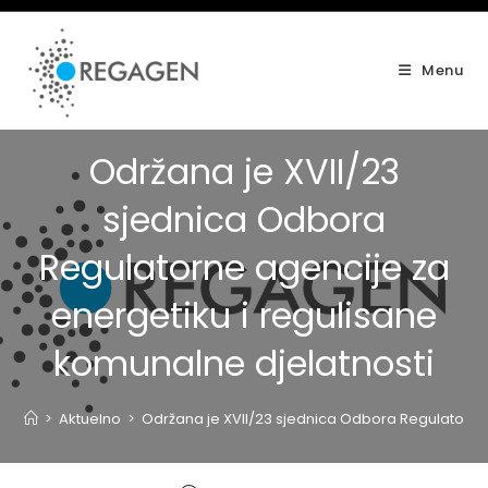
Skip
to
content
Menu
Održana je XVII/23
sjednica Odbora
Regulatorne agencije za
energetiku i regulisane
komunalne djelatnosti
>
Aktuelno
>
Održana je XVII/23 sjednica Odbora Regulatorne 