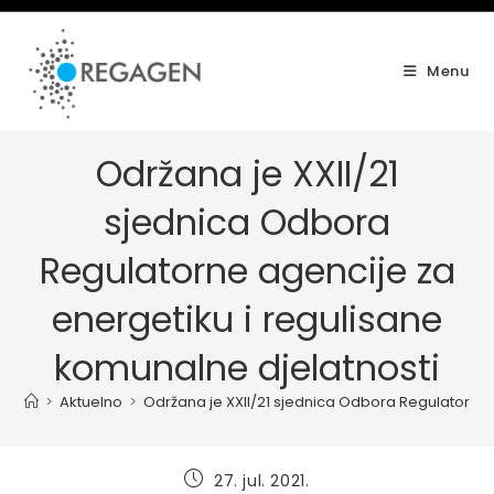
Skip
to
content
Menu
Održana je XXII/21
sjednica Odbora
Regulatorne agencije za
energetiku i regulisane
komunalne djelatnosti
>
Aktuelno
>
Održana je XXII/21 sjednica Odbora Regulatorne 
Post
27. jul. 2021.