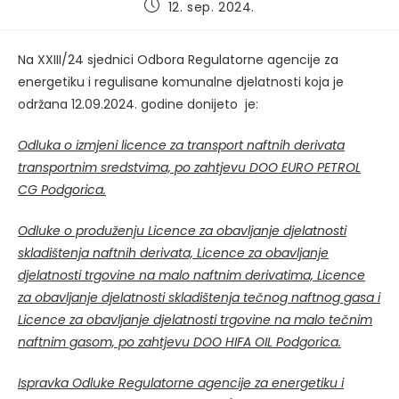
Post
12. sep. 2024.
published:
Na XXIII/24 sjednici Odbora Regulatorne agencije za
energetiku i regulisane komunalne djelatnosti koja je
održana 12.09.2024. godine donijeto je:
Odluka o izmjeni licence za transport naftnih derivata
transportnim sredstvima, po zahtjevu DOO EURO PETROL
CG Podgorica.
Odluke o produženju Licence za obavljanje djelatnosti
skladištenja naftnih derivata, Licence za obavljanje
djelatnosti trgovine na malo naftnim derivatima, Licence
za obavljanje djelatnosti skladištenja tečnog naftnog gasa i
Licence za obavljanje djelatnosti trgovine na malo tečnim
naftnim gasom, po zahtjevu DOO HIFA OIL Podgorica.
Ispravka Odluke Regulatorne agencije za energetiku i