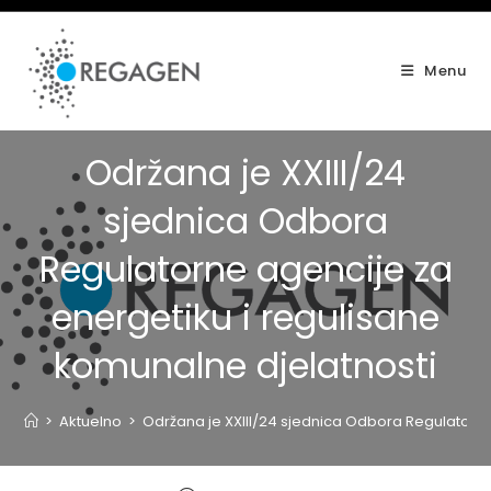
Skip
to
content
Menu
Održana je XXIII/24
sjednica Odbora
Regulatorne agencije za
energetiku i regulisane
komunalne djelatnosti
>
Aktuelno
>
Održana je XXIII/24 sjednica Odbora Regulatorne