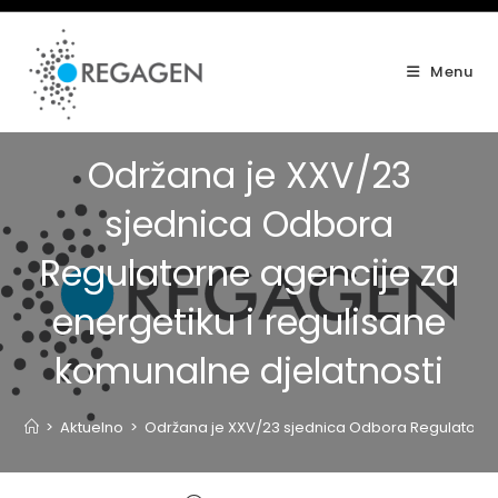
Skip
to
content
Menu
Održana je XXV/23
sjednica Odbora
Regulatorne agencije za
energetiku i regulisane
komunalne djelatnosti
>
Aktuelno
>
Održana je XXV/23 sjednica Odbora Regulatorne 