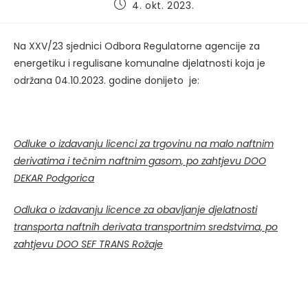
Post
4. okt. 2023.
published:
Na XXV/23 sjednici Odbora Regulatorne agencije za
energetiku i regulisane komunalne djelatnosti koja je
održana 04.10.2023. godine donijeto je:
Odluke o izdavanju licenci za trgovinu na malo naftnim
derivatima i tečnim naftnim gasom, po zahtjevu DOO
DEKAR Podgorica
Odluka o izdavanju licence za obavljanje djelatnosti
transporta naftnih derivata transportnim sredstvima, po
zahtjevu DOO SEF TRANS Rožaje