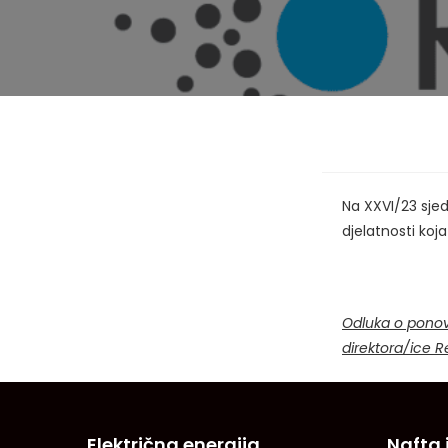
Na XXVI/23 sje
djelatnosti koj
Odluka o ponov
direktora/ice R
Električna energija
Nafta 