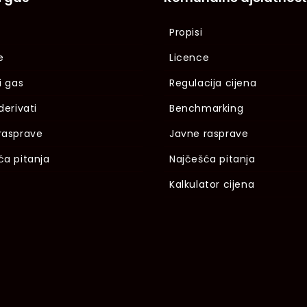
Propisi
e
Licence
i gas
Regulacija cijena
derivati
Benchmarking
rasprave
Javne rasprave
ća pitanja
Najčešća pitanja
Kalkulator cijena