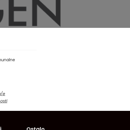
omunalne
g/e
osti
i
Ostalo