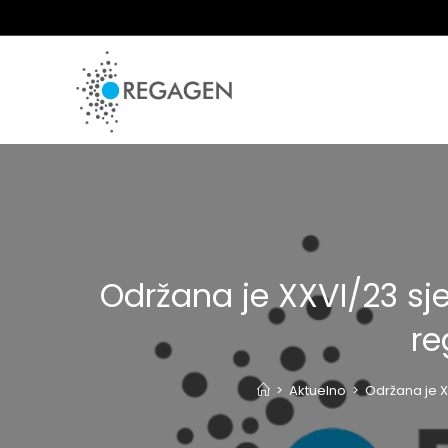
Skip
to
content
Održana je XXVI/23 sj
re
>
Aktuelno
>
Održana je X