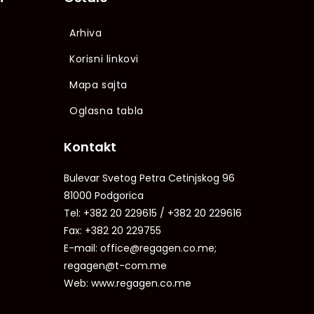
Arhiva
Korisni linkovi
Mapa sajta
Oglasna tabla
Kontakt
Bulevar Svetog Petra Cetinjskog 96
81000 Podgorica
Tel: +382 20 229615 / +382 20 229616
Fax: +382 20 229755
E-mail: office@regagen.co.me;
regagen@t-com.me
Web: www.regagen.co.me