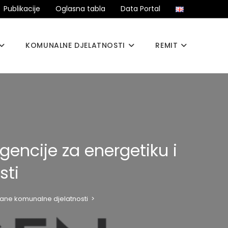
Publikacije
Oglasna tabla
Data Portal
KOMUNALNE DJELATNOSTI
REMIT
encije za energetiku i
sti
sane komunalne djelatnosti
>