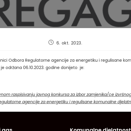
Post
6. okt. 2023.
published:
dnici Odbora Regulatorne agencije za energetiku i regulisane k
a je održana 06.10.2023. godine donijeto je:
nom raspisivanju javnog konkursa za izbor zamjenika/ce izvršno
egulatorne agencije za energetiku i regulisane komunalne djelatn
i gas
Komunalne djelatnost