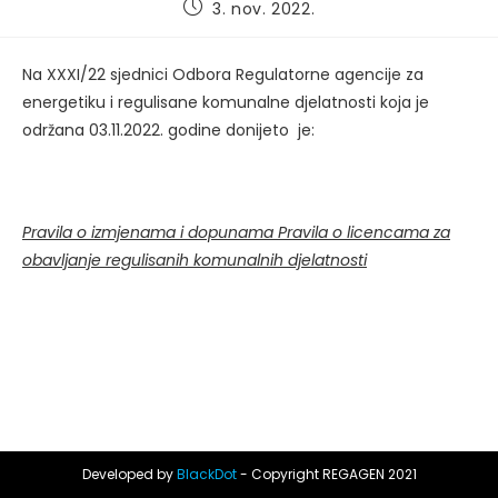
Post
3. nov. 2022.
published:
Na XXXI/22 sjednici Odbora Regulatorne agencije za
energetiku i regulisane komunalne djelatnosti koja je
održana 03.11.2022. godine donijeto je:
P
ravila o izmjenama i dopunama Pravila o licencama za
obavljanje regulisanih komunalnih djelatnosti
Developed by
BlackDot
- Copyright REGAGEN 2021