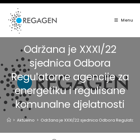
Skip
to
content
Menu
Održana je XXXI/22
sjednica Odbora
Regulatorne agencije za
energetiku i regulisane
komunalne djelatnosti
>
Aktuelno
>
Održana je XXXI/22 sjednica Odbora Regulatorne