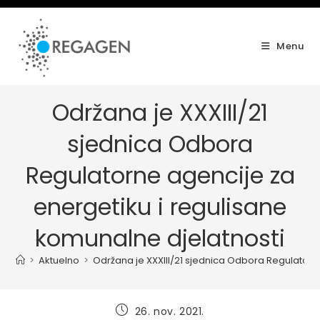
Skip
to
content
Menu
Održana je XXXIII/21
sjednica Odbora
Regulatorne agencije za
energetiku i regulisane
komunalne djelatnosti
>
Aktuelno
>
Održana je XXXIII/21 sjednica Odbora Regulatorn
Post
26. nov. 2021.