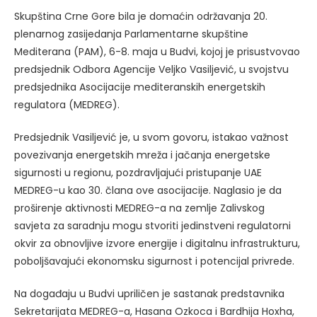
Skupština Crne Gore bila je domaćin održavanja 20.
plenarnog zasijedanja Parlamentarne skupštine
Mediterana (PAM), 6-8. maja u Budvi, kojoj je prisustvovao
predsjednik Odbora Agencije Veljko Vasiljević, u svojstvu
predsjednika Asocijacije mediteranskih energetskih
regulatora (MEDREG).
Predsjednik Vasiljević je, u svom govoru, istakao važnost
povezivanja energetskih mreža i jačanja energetske
sigurnosti u regionu, pozdravljajući pristupanje UAE
MEDREG-u kao 30. člana ove asocijacije. Naglasio je da
proširenje aktivnosti MEDREG-a na zemlje Zalivskog
savjeta za saradnju mogu stvoriti jedinstveni regulatorni
okvir za obnovljive izvore energije i digitalnu infrastrukturu,
poboljšavajući ekonomsku sigurnost i potencijal privrede.
Na događaju u Budvi upriličen je sastanak predstavnika
Sekretarijata MEDREG-a, Hasana Ozkoca i Bardhija Hoxha,