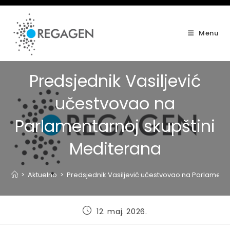
Skip
to
content
Menu
Predsjednik Vasiljević
učestvovao na
Parlamentarnoj skupštini
Mediterana
>
Aktuelno
>
Predsjednik Vasiljević učestvovao na Parlamenta
Post
12. maj. 2026.
published: