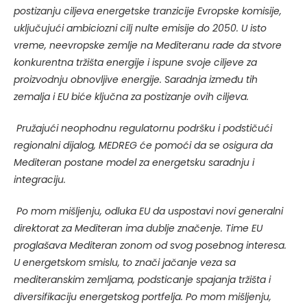
postizanju ciljeva energetske tranzicije Evropske komisije,
uključujući ambiciozni cilj nulte emisije do 2050. U isto
vreme, neevropske zemlje na Mediteranu rade da stvore
konkurentna tržišta energije i ispune svoje ciljeve za
proizvodnju obnovljive energije. Saradnja između tih
zemalja i EU biće ključna za postizanje ovih ciljeva.
Pružajući neophodnu regulatornu podršku i podstičući
regionalni dijalog, MEDREG će pomoći da se osigura da
Mediteran postane model za energetsku saradnju i
integraciju.
Po mom mišljenju, odluka EU da uspostavi novi generalni
direktorat za Mediteran ima dublje značenje. Time EU
proglašava Mediteran zonom od svog posebnog interesa.
U energetskom smislu, to znači jačanje veza sa
mediteranskim zemljama, podsticanje spajanja tržišta i
diversifikaciju energetskog portfelja. Po mom mišljenju,