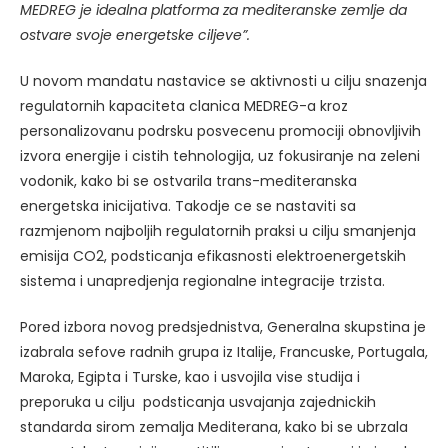
MEDREG je idealna platforma za mediteranske zemlje da
ostvare svoje energetske ciljeve
”.
U novom mandatu nastavice se aktivnosti u cilju snazenja
regulatornih kapaciteta clanica MEDREG-a kroz
personalizovanu podrsku posvecenu promociji obnovljivih
izvora energije i cistih tehnologija, uz fokusiranje na zeleni
vodonik, kako bi se ostvarila trans-mediteranska
energetska inicijativa. Takodje ce se nastaviti sa
razmjenom najboljih regulatornih praksi u cilju smanjenja
emisija CO2, podsticanja efikasnosti elektroenergetskih
sistema i unapredjenja regionalne integracije trzista.
Pored izbora novog predsjednistva, Generalna skupstina je
izabrala sefove radnih grupa iz Italije, Francuske, Portugala,
Maroka, Egipta i Turske, kao i usvojila vise studija i
preporuka u cilju podsticanja usvajanja zajednickih
standarda sirom zemalja Mediterana, kako bi se ubrzala