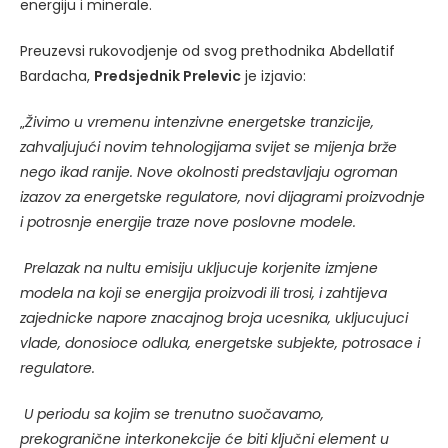
energiju i minerale.
Preuzevsi rukovodjenje od svog prethodnika Abdellatif
Bardacha,
Predsjednik Prelevic
je izjavio:
„
Živimo u vremenu intenzivne energetske tranzicije,
zahvaljujući novim tehnologijama svijet se mijenja brže
nego ikad ranije. Nove okolnosti predstavljaju ogroman
izazov za energetske regulatore,
novi
dijagrami
proizvodnje
i
potrosnje
energije
traze
nove
poslovne
modele
.
Prelazak
na
nultu
emisiju
ukljucuje
korjenite
izmjene
modela
na
koji
se
energija
proizvodi
ili
trosi
,
i
zahtijeva
zajednicke
napore
znacajnog
broja
ucesnika
,
ukljucujuci
vlade
,
donosioce
odluka
,
energetske
subjekte
,
potrosace
i
regulatore
.
U periodu sa kojim se trenutno suočavamo,
prekogranične interkonekcije će biti ključni element u