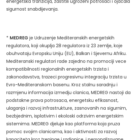
energetska tranzicija, zastitili ugrozeni potrosaci i ojacala
sigurnost snabdijevanja.
*
MEDREG
je Udruzenje Mediteranskih energetskih
regulatora, koji okuplja 28 regulatora iz 23 zemlje, koje
obuhvataju Evropsku Uniju (EU), Balkan i Sjevernu Afriku.
Mediteranski regulatori rade zajedno na promociji vece
kompatibilnosti regionalnih energetskih trzista i
zakonodavstva, trazeci progresivnu integraciju trzista u
Evro-Mediteranskom basenu. Kroz stalnu saradnju i
razmjenu informacija izmedju clanica, MEDREG nastoji da
podstakne prava potrosaca, energetsku efikasnost,
ulaganja i razvoj infrastrukture, zasnovanih na sigurnim,
bezbjednim, isplativim i ekoloski odrzivim energetskim
sistemima. MEDREG djeluje kao platforma koja pruza
pomoc svojim clanicama, kao i aktivnosti za razvoj
kapaciteta kroz treninge i radionice, i personalizovane