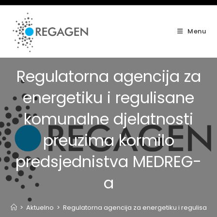
Skip
to
content
Menu
Regulatorna agencija za
energetiku i regulisane
komunalne djelatnosti
preuzima kormilo
predsjednistva MEDREG-
a
>
Aktuelno
>
Regulatorna agencija za energetiku i regulisan