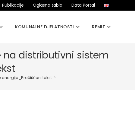
Publikacije
Oglasna tabla
Data Portal
KOMUNALNE DJELATNOSTI
REMIT
 na distributivni sistem
ekst
e energije_Prečišćeni tekst
>