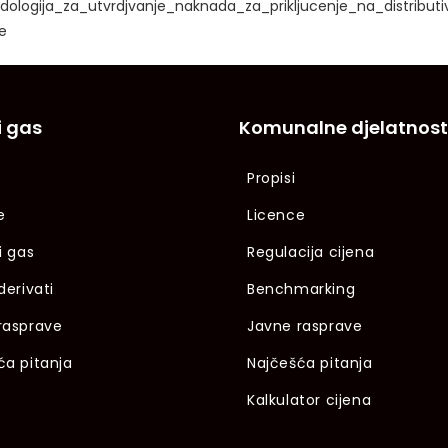
odologija_za_utvrdjvanje_naknada_za_prikljucenje_na_distributi
e
i gas
Komunalne djelatnost
Propisi
e
Licence
i gas
Regulacija cijena
derivati
Benchmarking
rasprave
Javne rasprave
ća pitanja
Najčešća pitanja
Kalkulator cijena