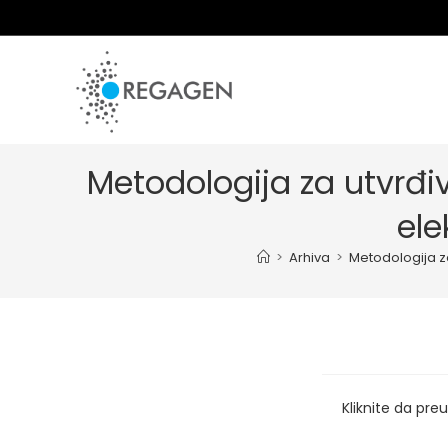
Skip
to
content
Metodologija za utvrđiv
ele
>
Arhiva
>
Metodologija za
Kliknite da pr