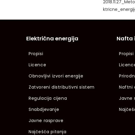
2018.11.27_Met
ktricne_energij
Električna energija
Nafta 
Propisi
Propisi
Licence
Licenc
Obnovljivi izvori energije
Prirodn
Zatvoreni distributivni sistem
Naftni 
Regulacija cijena
Javne 
Snabdjevanje
Najčeš
Javne rasprave
Najčešća pitanja