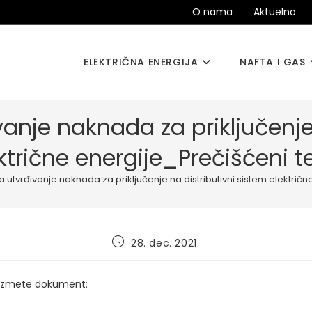
O nama
Aktuelno
ELEKTRIČNA ENERGIJA
NAFTA I GAS
anje naknada za priključenje
ktrične energije_Prečišćeni t
 utvrđivanje naknada za priključenje na distributivni sistem električn
Post
28. dec. 2021.
published:
euzmete dokument: