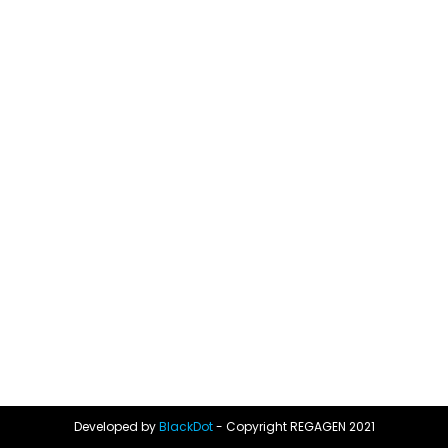
Developed by
BlackDot
- Copyright REGAGEN 2021