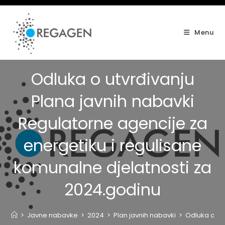
Skip
to
content
Menu
Odluka o utvrđivanju
Plana javnih nabavki
Regulatorne agencije za
energetiku i regulisane
komunalne djelatnosti za
2024.godinu
>
Javne nabavke
>
2024
>
Plan javnih nabavki
>
Odluka o ut