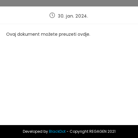
Post
30. jan. 2024.
published:
Ovaj dokument možete preuzeti
ovdje
.
Developed by
BlackDot
- Copyright REGAGEN 2021